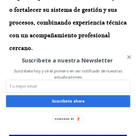
o fortalecer su sistema de gestión y sus
procesos, combinando experiencia técnica
con un acompañamiento profesional
cercano.
Suscribete a nuestra Newsletter
Descubre cómo podemos ayudarte en cada
Suscribete hoy y sé el primero en ser notificado de nuestras
actualizaciones.
etapa de tu crecimiento.
Suscribete ahora
POWERED BY